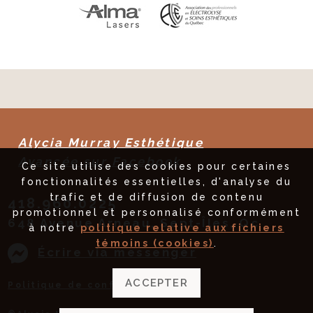
Alycia Murray Esthétique
Avancée sur Facebook
Ce site utilise des cookies pour certaines
fonctionnalités essentielles, d'analyse du
trafic et de diffusion de contenu
418.960.0225
promotionnel et personnalisé conformément
648 Avenue Arneau, Sept-Îles, Qc
à notre
politique relative aux fichiers
témoins (cookies)
.
Écrire via messenger
ACCEPTER
Politique de confidentialité