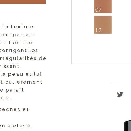
 la texture
int parfait.
 de lumière
corrigent les
irrégularités de
rissant
la peau et lui
rticulièrement
e paraît
nte.
sèches et
n à élevé.