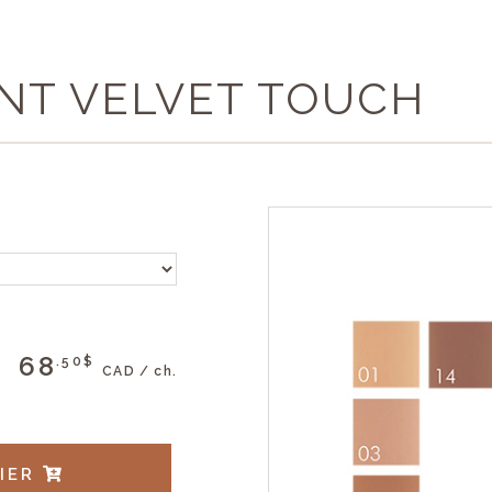
INT VELVET TOUCH
68
.50$
CAD / ch.
NIER