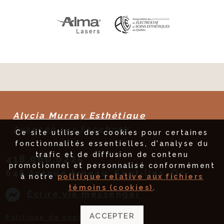
Alycia Murray Esthétique
Avancée sur Facebook
Ce site utilise des cookies pour certaines
fonctionnalités essentielles, d'analyse du
trafic et de diffusion de contenu
418.960.0225
promotionnel et personnalisé conformément
648 Avenue Arneau, Sept-Îles, Qc
à notre
politique relative aux fichiers
témoins (cookies)
.
Écrire via messenger
ACCEPTER
Politique de confidentialité