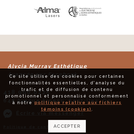
Alycia Murray Esthétique
Avancée sur Facebook
Ce site utilise des cookies pour certaines
fonctionnalités essentielles, d'analyse du
trafic et de diffusion de contenu
418.960.0225
promotionnel et personnalisé conformément
648 Avenue Arneau, Sept-Îles, Qc
à notre
politique relative aux fichiers
témoins (cookies)
.
Écrire via messenger
ACCEPTER
Politique de confidentialité